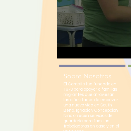
Sobre Nosotros
El Campito fue fundado en
1970 para apoyar a familias
migrante
s que atraviesan
las dificultad
es de empezar
una nueva vida en South
Bend. Ig
nacio y Concepción
Nino ofrecen servicios de
guardería para familias
trabajadoras en casa y en el