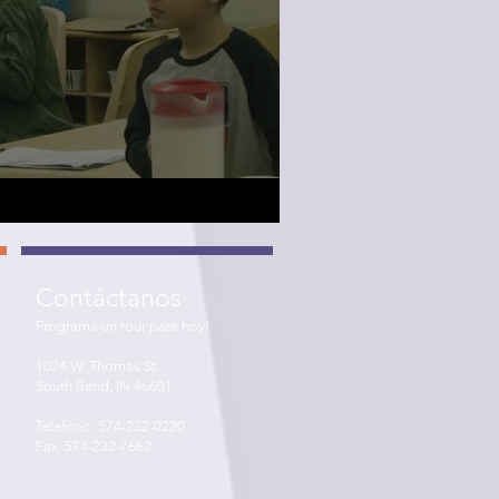
Contáctanos
Programa un tour para hoy!
1024 W. Thomas St.
South Bend, IN 46601
Telefono: 574-232-0220
Fax: 574-232-7662