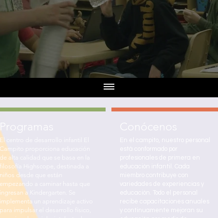
Programas
Conócenos
El centro de desarrollo infantil El
En el campito, nuestro personal
Campito proporciona educación
está conformado por
de alta calidad que se basa en la
profesionales de primera en
filosofía Highscope, destinada a
educación infantil. Cada
niños desde que están
miembro contribuye con
empezando a caminar hasta que
variedades de experiencias y
ingresan a Kindergarten. Se
educación. Todo el personal
implementa un aprendizaje activo
recibe capacitaciones anuales
para impulsar el desarrollo físico,
y continuamente mejoran su