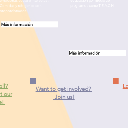
emocional, social e intelectual.
educación por medio de
Comidas y refrigerios son
programas como T.E.A.C.H.
proporcionados.
Más información
Más información
oll?
Lo
Want to get involved?
t our
Join us!
e!