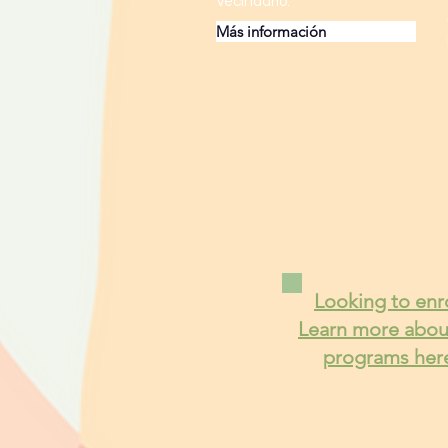
vecindario.
Más información
Looking to enr
Learn more abou
programs her