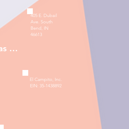
405 E. Dubail
Ave.
South
Bend, IN
46613
¡Haga clic aquí para recibir nuestras noticias!
El Campito, Inc.
EIN: 35-1438892